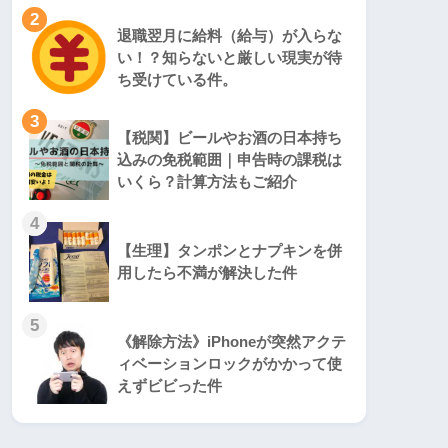
2
退職翌月に給料（給与）が入らな
い！？知らないと厳しい現実が待
ち受けている件。
3
【税関】ビールやお酒の日本持ち
込みの免税範囲｜申告時の課税は
いくら？計算方法もご紹介
4
【生理】タンポンとナプキンを併
用したら不満が解決した件
5
《解除方法》iPhoneが突然アクテ
ィベーションロックがかかって使
えずビビった件