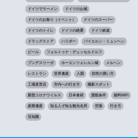
ドイツでラーメン
ドイツのお城
ドイツのお祭り（イベント）
ドイツのスーパー
ドイツのトイレ
ドイツの絶景
ドイツ鉄道
ドラッグストア
ハリボー
バイエルン・ミュンヘン
ビール
フォルトゥナ・デュッセルドルフ
ブンデスリーガ
ホーエンツォレルン城
メルヘン
レストラン
世界遺産
入国
切符の買い方
工場直営店
市内への行き方
撮影スポット
新型コロナウイルス
日本食材
渡航条件
無料WIFI
産業遺産
知る人ぞ知る観光名所
空港
行き方
豆知識